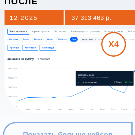
каждый день
ДО
04.2024
682 879 р.
Если хотя бы одна из ситуаций
вам знакома — значит, вы
в правильном месте
Конкуренты обгоняют, а вы
стоите на месте?
Мы выведем ваши товары в ТОП
с помощью комплексного SEO
ПОСЛЕ
и управляемой рекламой, где
12.2025
13 112 405 р.
каждый рубль работает на рост.
X19