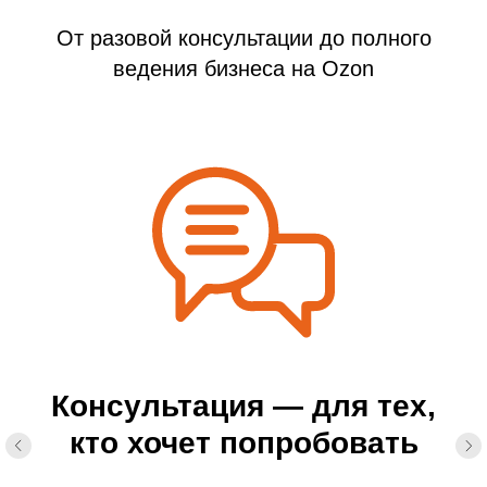
бизнеса
• У нас нет шаблонных решений —
От разовой консультации до полного
только стратегия под вашу нишу
ведения бизнеса на Ozon
и цель
• Мы снимаем с вас всю рутину,
оставляя вам главное — управлять
бизнесом
Получите бесплатный
разбор вашего магазина
на Ozon
Консультация — для тех,
кто хочет попробовать