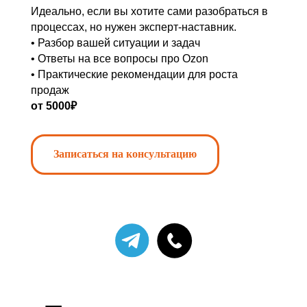
Что вы получите
КЕЙС №5
Идеально, если вы хотите сами разобраться в
бесплатно:
процессах, но нужен эксперт-наставник.
Сезонные товары
1
• Разбор вашей ситуации и задач
Аудит 1 карточки:
• Ответы на все вопросы про Ozon
воронка, SEO, визуал,
• Практические рекомендации для роста
логистика, реклама
ДО
продаж
2
от 5000₽
04.2025
102 109 р.
План из 3 шагов для роста
продаж
X16
Записаться на консультацию
+Подарок
Чек-лист: «10 ошибок
продавцов на Ozon, которые
сливают до 40% оборота»
(pdf)
ПОСЛЕ
Мини-видео «3 ошибки продавцов