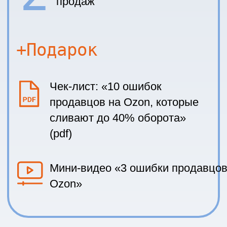
@salespoint
salespoint-2025@yandex.ru