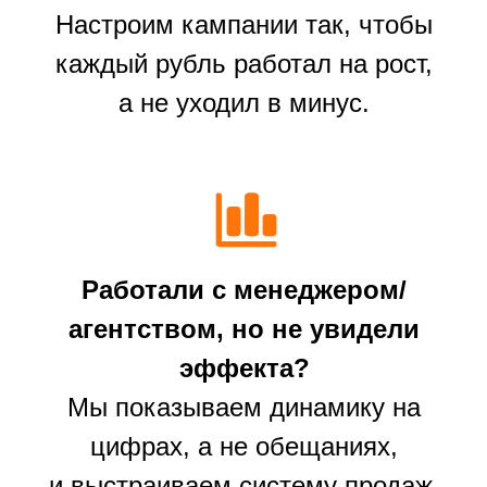
КЕЙС №4
Продукты
Почему клиенты
выбирают нас?
ДО
09.2023
302 489 р.
Мы не просто сопровождаем
магазин на Ozon — мы берём
X5
ответственность за результат.