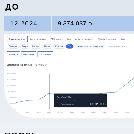
X4
Показать больше кейсов
Узнаёте себя?
КЕЙС №2
Эти проблемы
Зеркала
мы решаем